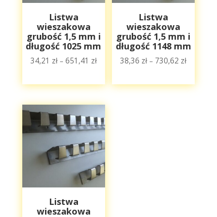
Listwa
Listwa
wieszakowa
wieszakowa
grubość 1,5 mm i
grubość 1,5 mm i
długość 1025 mm
długość 1148 mm
34,21
zł
651,41
zł
38,36
zł
730,62
zł
–
–
Zakres
Zakres
cen:
cen:
od
od
34,21 zł
38,36 zł
do
do
651,41 zł
730,62 zł
Listwa
wieszakowa