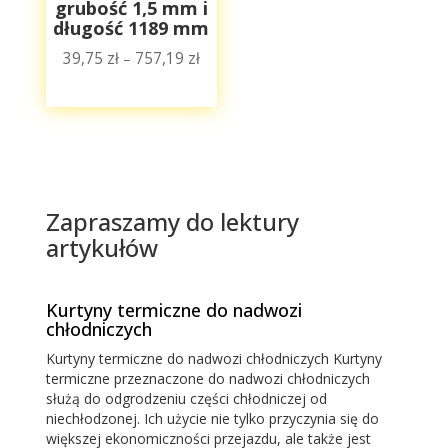
grubość 1,5 mm i
długość 1189 mm
39,75
zł
757,19
zł
–
Zakres
cen:
od
39,75 zł
do
757,19 zł
Zapraszamy do lektury
artykułów
Kurtyny termiczne do nadwozi
chłodniczych
Kurtyny termiczne do nadwozi chłodniczych Kurtyny
termiczne przeznaczone do nadwozi chłodniczych
służą do odgrodzeniu części chłodniczej od
niechłodzonej. Ich użycie nie tylko przyczynia się do
większej ekonomiczności przejazdu, ale także jest