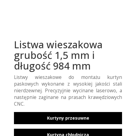
Listwa wieszakowa
grubość 1,5 mm i
długość 984 mm
Listwy wieszakowe do montażu kurtyn
paskowych wykonane z wysokiej jakości stali
nierdzewnej. Precyzyjnie wycinane laserowo, a
następnie zaginane na prasach krawędziowych
CNC.
Kurtyny przesuwne
Kurtyna chłodnicza